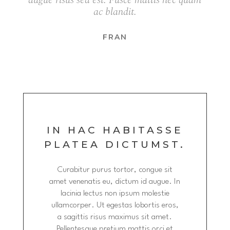
augue risus sed est. Fusce mattis nec quam
ac blandit.
FRAN
IN HAC HABITASSE
PLATEA DICTUMST.
Curabitur purus tortor, congue sit
amet venenatis eu, dictum id augue. In
lacinia lectus non ipsum molestie
ullamcorper. Ut egestas lobortis eros,
a sagittis risus maximus sit amet.
Pellentesque pretium mattis orci et