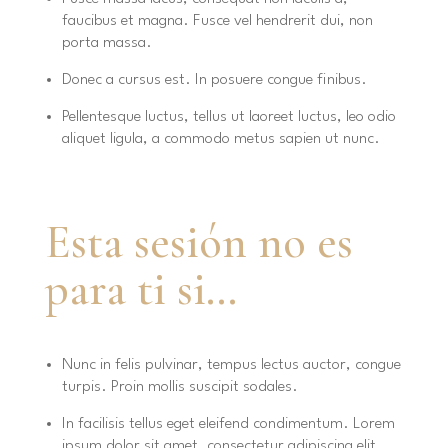
faucibus et magna. Fusce vel hendrerit dui, non
porta massa.
Donec a cursus est. In posuere congue finibus.
Pellentesque luctus, tellus ut laoreet luctus, leo odio
aliquet ligula, a commodo metus sapien ut nunc.
Esta sesión no es
para ti si…
Nunc in felis pulvinar, tempus lectus auctor, congue
turpis. Proin mollis suscipit sodales.
In facilisis tellus eget eleifend condimentum. Lorem
ipsum dolor sit amet, consectetur adipiscing elit.